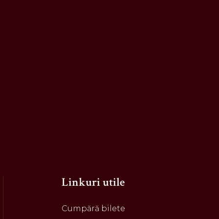
Linkuri utile
Cumpără bilete