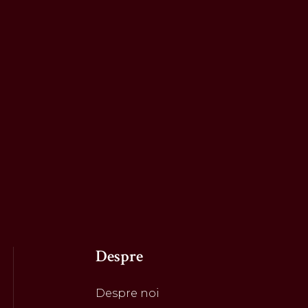
Despre
Despre noi