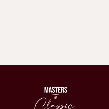
sub bagheta lui Bertrand de Billy. Reia rolul lui
Cavaradossi în Las Palmas și va apărea în „Țara
Surâsului” ca Prinț Sou-Chong la Opernhaus
Zürich.
Vezi detalii despre spectacol:
Piotr Beczała & Olga
Kulchynska